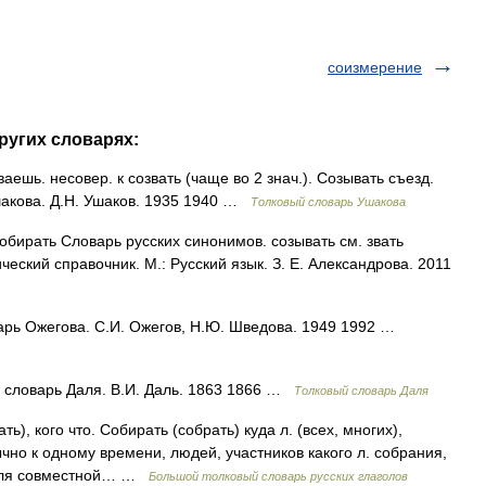
соизмерение
ругих словарях:
шь. несовер. к созвать (чаще во 2 знач.). Созывать съезд.
шакова. Д.Н. Ушаков. 1935 1940 …
Толковый словарь Ушакова
собирать Словарь русских синонимов. созывать см. звать
еский справочник. М.: Русский язык. З. Е. Александрова. 2011
арь Ожегова. С.И. Ожегов, Н.Ю. Шведова. 1949 1992 …
й словарь Даля. В.И. Даль. 1863 1866 …
Толковый словарь Даля
), кого что. Собирать (собрать) куда л. (всех, многих),
ычно к одному времени, людей, участников какого л. собрания,
. для совместной… …
Большой толковый словарь русских глаголов