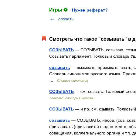
Игры ⚽
Нужен реферат?
созреть
Смотреть что такое "созывать" в д
СОЗЫВАТЬ
— СОЗЫВАТЬ, созываю, созывае
Созывать парламент. Толковый словарь У
созывать
— вызывать, призывать, звать, 
Словарь синонимов русского языка. Практич
…
Словарь синонимов
СОЗЫВАТЬ
— см. созвать. Толковый слов
Толковый словарь Ожегова
СОЗЫВАТЬ
— и пр. см. сзывать. Толковы
созывать
— СОЗЫВАТЬ, несов. (сов. созвать
приглашать (пригласить) в одно место, об
совещания, коллегиального органа и т.п