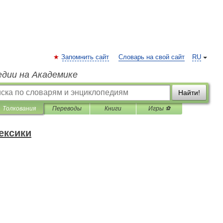
Запомнить сайт
Словарь на свой сайт
RU
едии на Академике
Найти!
Толкования
Переводы
Книги
Игры ⚽
ексики