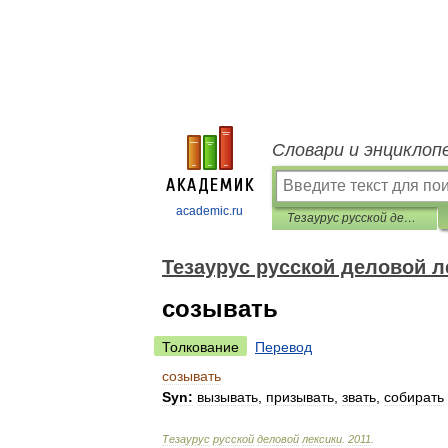
Словари и энциклоп
academic.ru
Тезаурус русской деловой лексики
Тезаурус русской деловой л
созывать
Толкование
Перевод
созывать
Syn:
вызывать
,
призывать
,
звать
,
собирать
Тезаурус
русской
деловой
лексики
.
2011
.