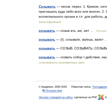
Созывать
— несов. перех. 1. Криком, сигн
приглашать куда либо всех или многих. 2.
коллегиального органа и т.п. для работы
языка Ефремовой
созывать
— созыв ать, аю, ает …
Русский
созывать
— (I), созыва/ю, ва/ешь, ва/ю
созывать
— СОЗЫВ, СОЗЫВАТЬ; СОЗЫВА
созывать
— созвать собор • действие, к
сочетаемости непредметных имён
© Академик, 2000-2026
Обратная связь:
Техподдерж
👣 Путешествия
Экспорт словарей на сайты
, сделанные на PHP,
Jo