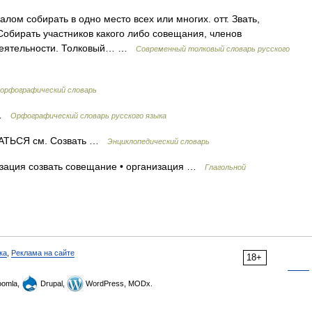
алом собирать в одно место всех или многих. отт. Звать,
 Собирать участников какого либо совещания, членов
, деятельности. Толковый… …
Современный толковый словарь русского
 орфографический словарь
т …
Орфографический словарь русского языка
ТЬСЯ см. Созвать …
Энциклопедический словарь
аузация созвать совещание • организация …
Глагольной
ка
,
Реклама на сайте
18+
omla,
Drupal,
WordPress, MODx.